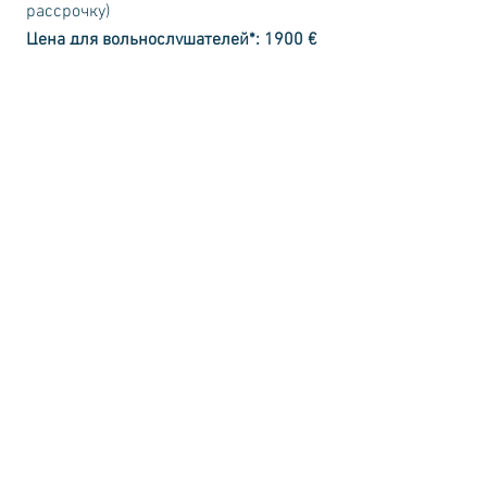
рассрочку)
Цена для вольнослушателей*:
1900 €
(возможна оплата в рассрочку)
* Вольнослушатели не принимают
участие в экзамене и сертификат не
выдается.
Hüpnoterapeutide Liit MTÜ
Registrikood
80260620
Lina 22
Tallinn, 10314
Eesti
+372 50 88 237
info@hupnoterapeut.ee